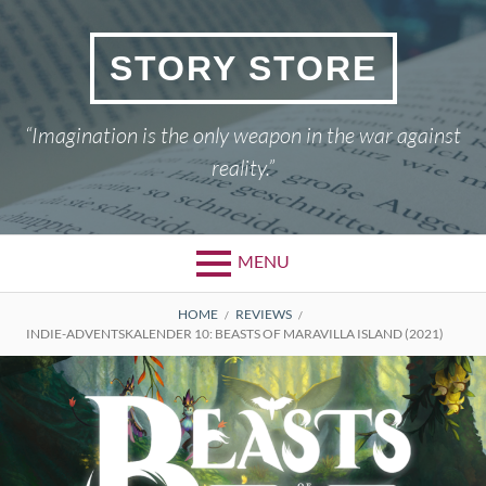
Skip
to
STORY STORE
content
“Imagination is the only weapon in the war against
reality.”
MENU
BREADCRUMBS
HOME
REVIEWS
INDIE-ADVENTSKALENDER 10: BEASTS OF MARAVILLA ISLAND (2021)