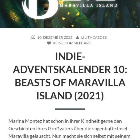
POSTED
AUTHOR
10. DEZEMBER 2022
LILITHCAEDES
ON
ZU
KEINE KOMMENTARE
INDIE-
INDIE-
ADVENTSKALENDER
10:
BEASTS
ADVENTSKALENDER 10:
OF
MARAVILLA
BEASTS OF MARAVILLA
ISLAND
(2021)
ISLAND (2021)
Marina Montez hat schon in ihrer Kindheit gerne den
Geschichten ihres Großvaters über die sagenhafte Insel
Maravilla gelauscht. Nun macht sie sich selbst mit seinem