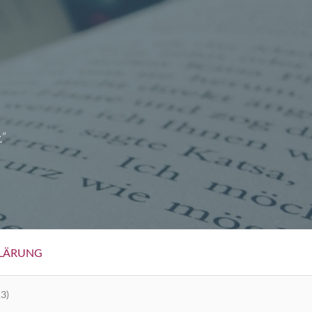
.”
LÄRUNG
3)