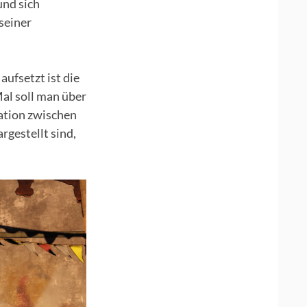
und sich
seiner
ufsetzt ist die
Mal soll man über
sation zwischen
rgestellt sind,