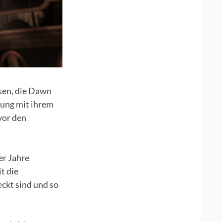
sen, die Dawn
gung mit ihrem
vor den
er Jahre
t die
ckt sind und so