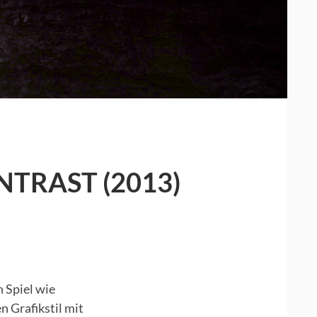
ZU
INDIE-
TRAST (2013)
ADVENTSKALENDER
TAG
24:
CONTRAST
(2013)
 Spiel wie
n Grafikstil mit