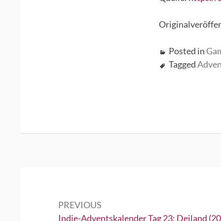
Originalveröffe
Posted in
Ga
Tagged
Adven
Beitrags-
Navigation
PREVIOUS
Previous:
Indie-Adventskalender Tag 23: Deiland (2