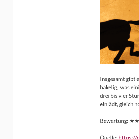
Insgesamt gibt 
hakelig, was ein
drei bis vier St
einlädt, gleich 
Bewertung: 
Quelle:
https:/