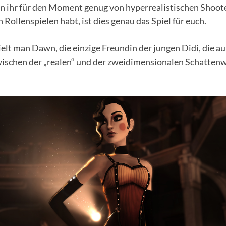
nn ihr für den Moment genug von hyperrealistischen Shoot
n Rollenspielen habt, ist dies genau das Spiel für euch.
ielt man Dawn, die einzige Freundin der jungen Didi, die 
zwischen der „realen“ und der zweidimensionalen Schattenw