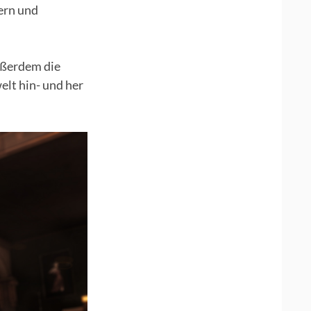
ern und
außerdem die
elt hin- und her