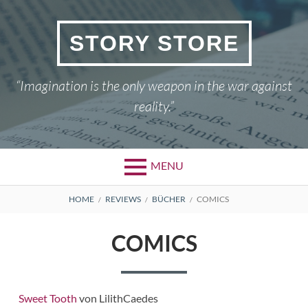
Skip
to
STORY STORE
content
“Imagination is the only weapon in the war against
reality.”
MENU
BREADCRUMBS
HOME
REVIEWS
BÜCHER
COMICS
COMICS
Sweet Tooth
von LilithCaedes