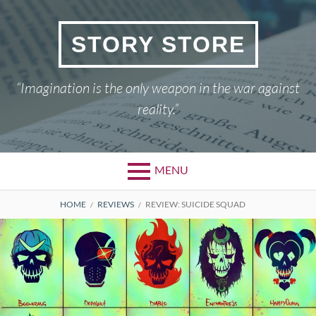
Skip
to
STORY STORE
content
“Imagination is the only weapon in the war against
reality.”
MENU
BREADCRUMBS
HOME
REVIEWS
REVIEW: SUICIDE SQUAD