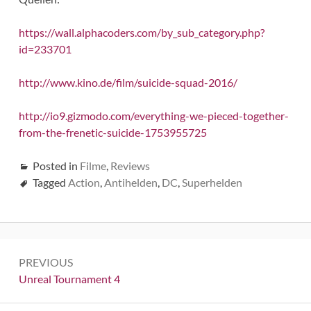
https://wall.alphacoders.com/by_sub_category.php?
id=233701
http://www.kino.de/film/suicide-squad-2016/
http://io9.gizmodo.com/everything-we-pieced-together-
from-the-frenetic-suicide-1753955725
Posted in
Filme
,
Reviews
Tagged
Action
,
Antihelden
,
DC
,
Superhelden
Beitrags-
PREVIOUS
Navigation
Previous:
Unreal Tournament 4