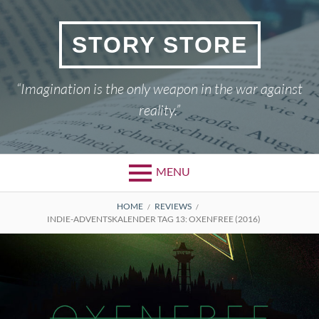
Skip
to
STORY STORE
content
“Imagination is the only weapon in the war against
reality.”
MENU
BREADCRUMBS
HOME
REVIEWS
INDIE-ADVENTSKALENDER TAG 13: OXENFREE (2016)