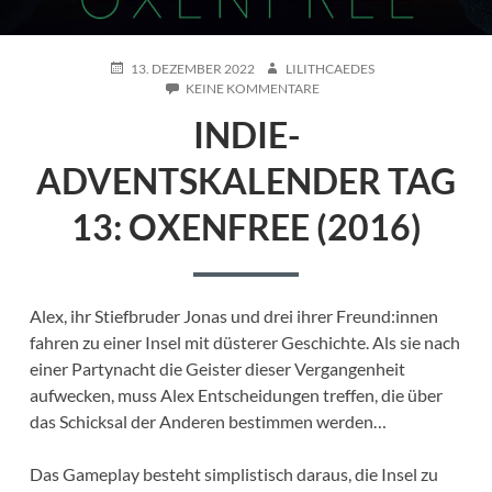
POSTED
AUTHOR
13. DEZEMBER 2022
LILITHCAEDES
ON
ZU
KEINE KOMMENTARE
INDIE-
INDIE-
ADVENTSKALENDER
TAG
13:
ADVENTSKALENDER TAG
OXENFREE
(2016)
13: OXENFREE (2016)
Alex, ihr Stiefbruder Jonas und drei ihrer Freund:innen
fahren zu einer Insel mit düsterer Geschichte. Als sie nach
einer Partynacht die Geister dieser Vergangenheit
aufwecken, muss Alex Entscheidungen treffen, die über
das Schicksal der Anderen bestimmen werden…
Das Gameplay besteht simplistisch daraus, die Insel zu