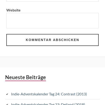
Website
Subsidiary
Neueste Beiträge
Sidebar
Indie-Adventskalender Tag 24: Contrast (2013)
Indie-Adventskalender Tag 23: Deiland (2018)