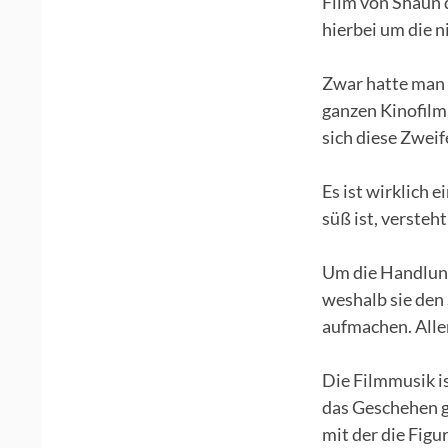
Film von Shaun d
hierbei um die ni
Zwar hatte man g
ganzen Kinofilm
sich diese Zweif
Es ist wirklich 
süß ist, versteht
Um die Handlung
weshalb sie den 
aufmachen. Aller
Die Filmmusik i
das Geschehen g
mit der die Fig