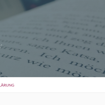
.”
LÄRUNG