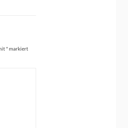
mit
*
markiert