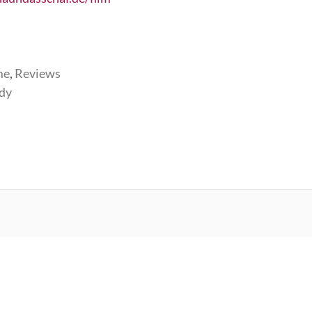
me
,
Reviews
dy