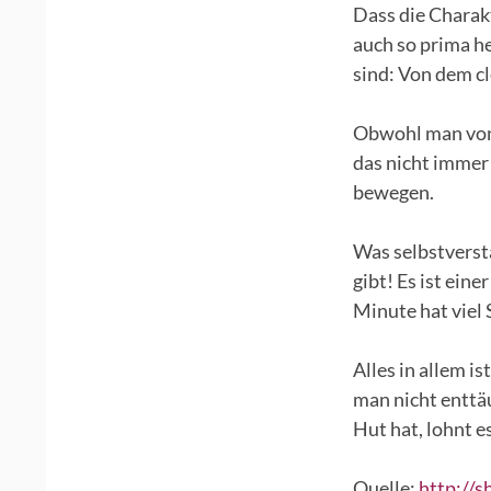
Dass die Charakt
auch so prima he
sind: Von dem c
Obwohl man von d
das nicht immer 
bewegen.
Was selbstverst
gibt! Es ist ein
Minute hat viel
Alles in allem i
man nicht enttä
Hut hat, lohnt e
Quelle:
http://s