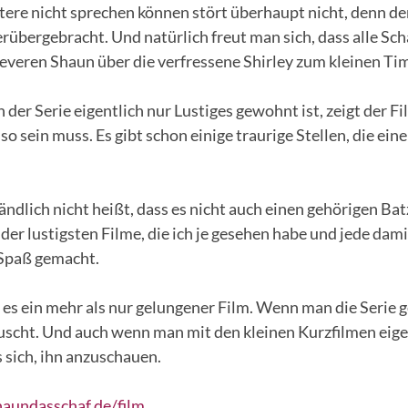
ere nicht sprechen können stört überhaupt nicht, denn der
rübergebracht. Und natürlich freut man sich, dass alle Sc
leveren Shaun über die verfressene Shirley zum kleinen Ti
er Serie eigentlich nur Lustiges gewohnt ist, zeigt der Fi
so sein muss. Es gibt schon einige traurige Stellen, die ei
ändlich nicht heißt, dass es nicht auch einen gehörigen B
er der lustigsten Filme, die ich je gesehen habe und jede dam
 Spaß gemacht.
st es ein mehr als nur gelungener Film. Wenn man die Serie 
uscht. Und auch wenn man mit den kleinen Kurzfilmen eige
s sich, ihn anzuschauen.
haundasschaf.de/film