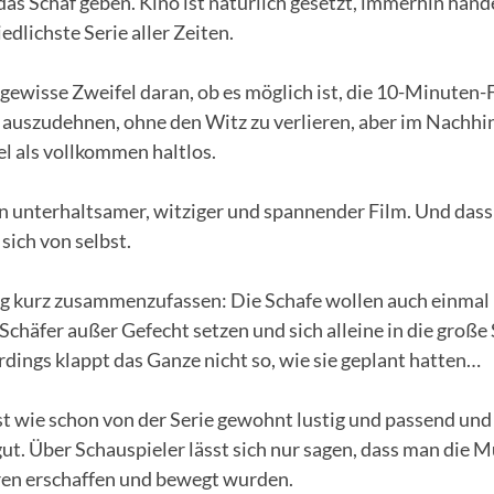
as Schaf geben. Kino ist natürlich gesetzt, immerhin hande
edlichste Serie aller Zeiten.
ewisse Zweifel daran, ob es möglich ist, die 10-Minuten-
 auszudehnen, ohne den Witz zu verlieren, aber im Nachhi
el als vollkommen haltlos.
ein unterhaltsamer, witziger und spannender Film. Und das
 sich von selbst.
 kurz zusammenzufassen: Die Schafe wollen auch einmal
Schäfer außer Gefecht setzen und sich alleine in die große
dings klappt das Ganze nicht so, wie sie geplant hatten…
st wie schon von der Serie gewohnt lustig und passend und
ut. Über Schauspieler lässt sich nur sagen, dass man die 
uren erschaffen und bewegt wurden.