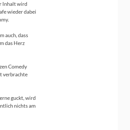
 Inhalt wird
hafe wieder dabei
mmy.
lm auch, dass
nem das Herz
atzen Comedy
it verbrachte
gerne guckt, wird
ntlich nichts am