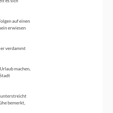
lt es sich
Folgen auf einen
nein erwiesen
s er verdammt
 Urlaub machen,
 Stadt
 unterstreicht
Mühe bemerkt,