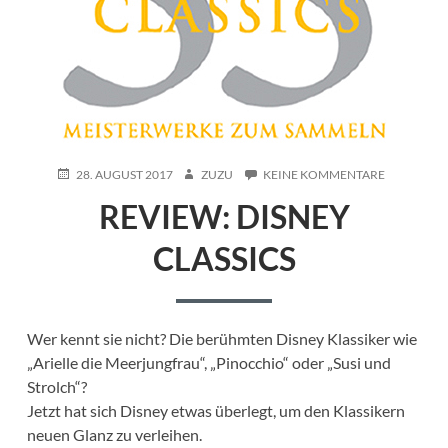
POSTED
AUTHOR
ZU
28. AUGUST 2017
ZUZU
KEINE KOMMENTARE
ON
REVIEW:
REVIEW: DISNEY
DISNEY
CLASSICS
CLASSICS
Wer kennt sie nicht? Die berühmten Disney Klassiker wie
„Arielle die Meerjungfrau“, „Pinocchio“ oder „Susi und
Strolch“?
Jetzt hat sich Disney etwas überlegt, um den Klassikern
neuen Glanz zu verleihen.