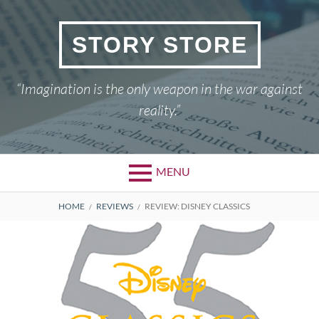
Skip
to
STORY STORE
content
“Imagination is the only weapon in the war against
reality.”
MENU
BREADCRUMBS
HOME
REVIEWS
REVIEW: DISNEY CLASSICS