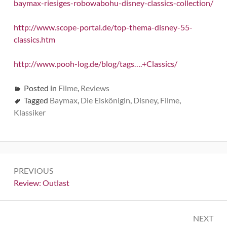
baymax-riesiges-robowabohu-disney-classics-collection/
http://www.scope-portal.de/top-thema-disney-55-
classics.htm
http://www.pooh-log.de/blog/tags….+Classics/
Posted in
Filme
,
Reviews
Tagged
Baymax
,
Die Eiskönigin
,
Disney
,
Filme
,
Klassiker
Beitrags-
PREVIOUS
Navigation
Previous:
Review: Outlast
NEXT