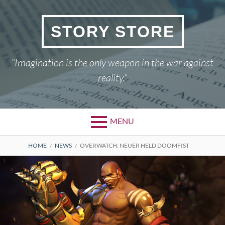
Skip
to
STORY STORE
content
“Imagination is the only weapon in the war against
reality.”
MENU
BREADCRUMBS
HOME
NEWS
OVERWATCH: NEUER HELD DOOMFIST