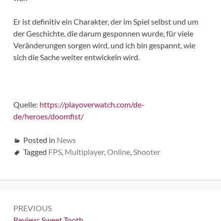
Er ist definitiv ein Charakter, der im Spiel selbst und um
der Geschichte, die darum gesponnen wurde, für viele
Veränderungen sorgen wird, und ich bin gespannt, wie
sich die Sache weiter entwickeln wird.
Quelle:
https://playoverwatch.com/de-
de/heroes/doomfist/
Posted in
News
Tagged
FPS
,
Multiplayer
,
Online
,
Shooter
Beitrags-
PREVIOUS
Navigation
Previous:
Review: Sweet Tooth