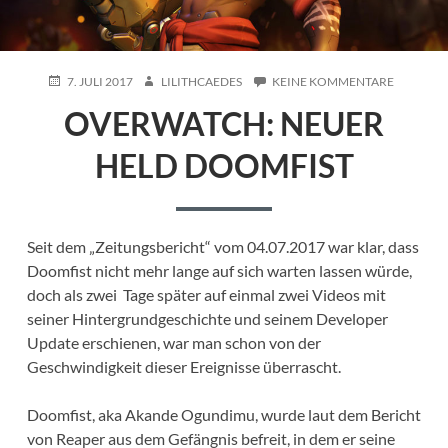
POSTED
AUTHOR
ZU
7. JULI 2017
LILITHCAEDES
KEINE KOMMENTARE
ON
OVERWAT
OVERWATCH: NEUER
NEUER
HELD
DOOMFI
HELD DOOMFIST
Seit dem „Zeitungsbericht“ vom 04.07.2017 war klar, dass
Doomfist nicht mehr lange auf sich warten lassen würde,
doch als zwei Tage später auf einmal zwei Videos mit
seiner Hintergrundgeschichte und seinem Developer
Update erschienen, war man schon von der
Geschwindigkeit dieser Ereignisse überrascht.
Doomfist, aka Akande Ogundimu, wurde laut dem Bericht
von Reaper aus dem Gefängnis befreit, in dem er seine