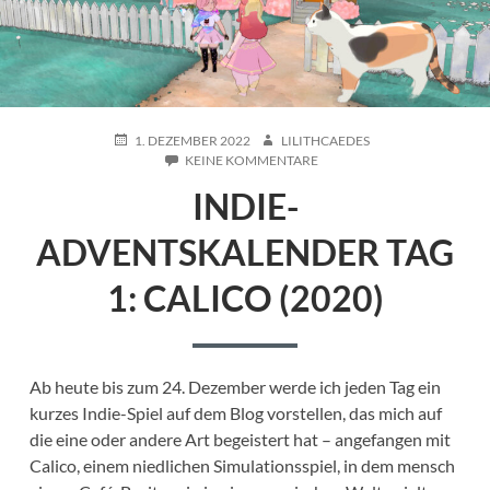
POSTED
AUTHOR
1. DEZEMBER 2022
LILITHCAEDES
ON
ZU
KEINE KOMMENTARE
INDIE-
INDIE-
ADVENTSKALENDER
TAG
1:
ADVENTSKALENDER TAG
CALICO
(2020)
1: CALICO (2020)
Ab heute bis zum 24. Dezember werde ich jeden Tag ein
kurzes Indie-Spiel auf dem Blog vorstellen, das mich auf
die eine oder andere Art begeistert hat – angefangen mit
Calico, einem niedlichen Simulationsspiel, in dem mensch