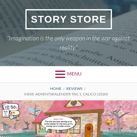
Skip
to
STORY STORE
content
“Imagination is the only weapon in the war against
reality.”
MENU
BREADCRUMBS
HOME
REVIEWS
INDIE-ADVENTSKALENDER TAG 1: CALICO (2020)