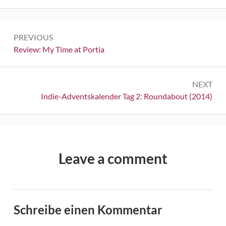
Beitrags-
PREVIOUS
Navigation
Previous:
Review: My Time at Portia
NEXT
Next:
Indie-Adventskalender Tag 2: Roundabout (2014)
Leave a comment
Schreibe einen Kommentar