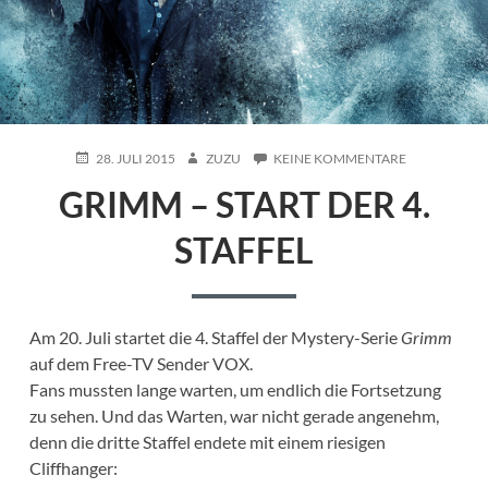
POSTED
AUTHOR
ZU
28. JULI 2015
ZUZU
KEINE KOMMENTARE
ON
GRIMM
GRIMM – START DER 4.
–
START
DER
STAFFEL
4.
STAFFEL
Am 20. Juli startet die 4. Staffel der Mystery-Serie
Grimm
auf dem Free-TV Sender VOX.
Fans mussten lange warten, um endlich die Fortsetzung
zu sehen. Und das Warten, war nicht gerade angenehm,
denn die dritte Staffel endete mit einem riesigen
Cliffhanger: