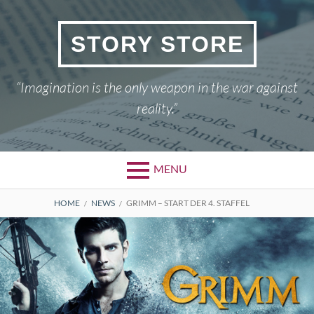
Skip
to
STORY STORE
content
“Imagination is the only weapon in the war against
reality.”
MENU
BREADCRUMBS
HOME
NEWS
GRIMM – START DER 4. STAFFEL