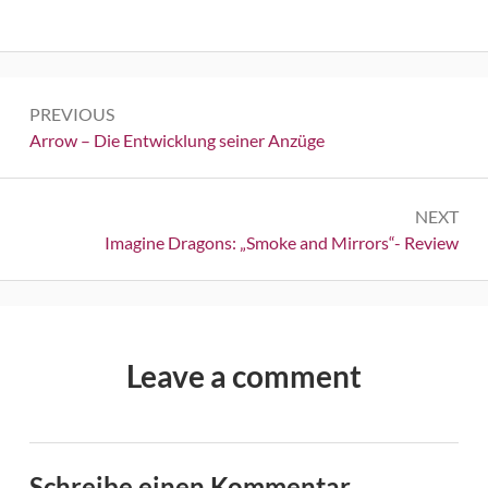
Beitrags-
PREVIOUS
Navigation
Previous:
Arrow – Die Entwicklung seiner Anzüge
NEXT
Next:
Imagine Dragons: „Smoke and Mirrors“- Review
Leave a comment
Schreibe einen Kommentar