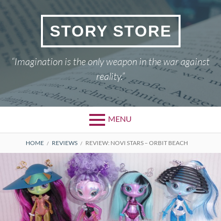
Skip
to
STORY STORE
content
“Imagination is the only weapon in the war against
reality.”
MENU
BREADCRUMBS
HOME
REVIEWS
REVIEW: NOVI STARS – ORBIT BEACH