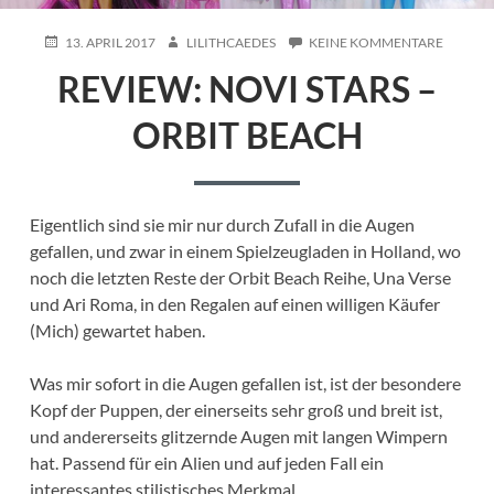
POSTED
AUTHOR
ZU
13. APRIL 2017
LILITHCAEDES
KEINE KOMMENTARE
ON
REVIEW
REVIEW: NOVI STARS –
NOVI
STARS
–
ORBIT BEACH
ORBIT
BEACH
Eigentlich sind sie mir nur durch Zufall in die Augen
gefallen, und zwar in einem Spielzeugladen in Holland, wo
noch die letzten Reste der Orbit Beach Reihe, Una Verse
und Ari Roma, in den Regalen auf einen willigen Käufer
(Mich) gewartet haben.
Was mir sofort in die Augen gefallen ist, ist der besondere
Kopf der Puppen, der einerseits sehr groß und breit ist,
und andererseits glitzernde Augen mit langen Wimpern
hat. Passend für ein Alien und auf jeden Fall ein
interessantes stilistisches Merkmal.