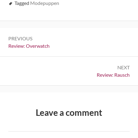
Tagged
Modepuppen
Beitrags-
PREVIOUS
Navigation
Previous:
Review: Overwatch
NEXT
Next:
Review: Rausch
Leave a comment